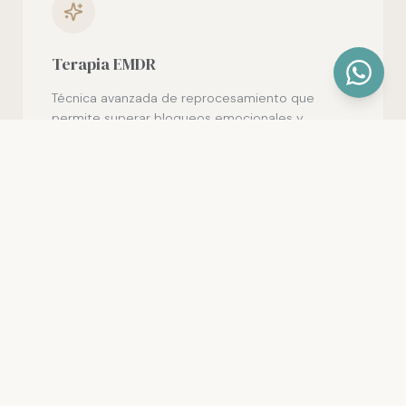
Terapia EMDR
Técnica avanzada de reprocesamiento que
permite superar bloqueos emocionales y
traumas de forma eficaz y probada
científicamente.
NUESTRO ENFOQUE