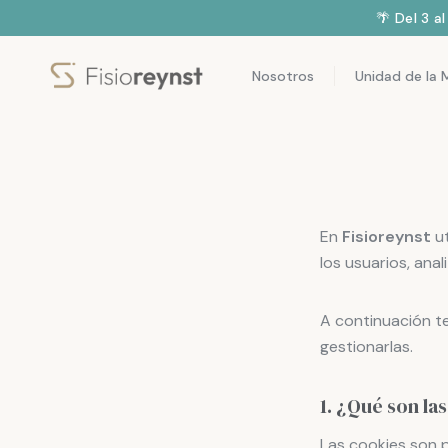
🌴 Del 3 a
Nosotros
Unidad de la 
En
Fisioreynst
ut
los usuarios, ana
A continuación t
gestionarlas.
1. ¿Qué son la
Las cookies son 