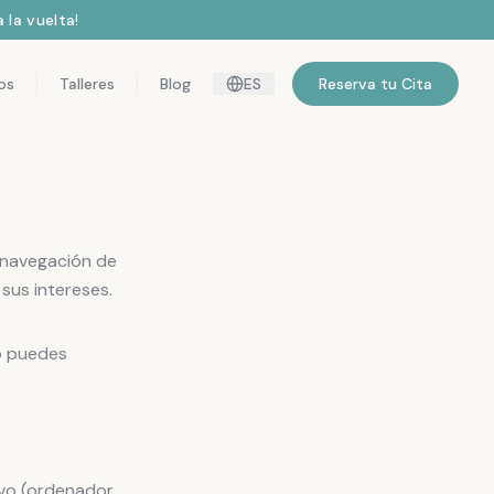
 la vuelta!
os
Talleres
Blog
ES
Reserva tu Cita
e navegación de
sus intereses.
mo puedes
vo (ordenador,