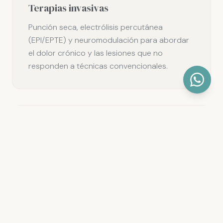
Terapias invasivas
Punción seca, electrólisis percutánea
(EPI/EPTE) y neuromodulación para abordar
el dolor crónico y las lesiones que no
responden a técnicas convencionales.
Realizamos todas nuestras técnicas invasivas
con guía ecográfica en tiempo real, lo que
nos permite ser más precisos, más seguros y
más eficaces en cada intervención.