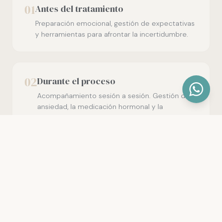
01
Antes del tratamiento
Preparación emocional, gestión de expectativas
y herramientas para afrontar la incertidumbre.
02
Durante el proceso
Acompañamiento sesión a sesión. Gestión de la
ansiedad, la medicación hormonal y la
comunicación con la pareja.
03
Después de cada ciclo
Tanto si el resultado es positivo como si no,
necesitas un espacio para procesar lo que
sientes.