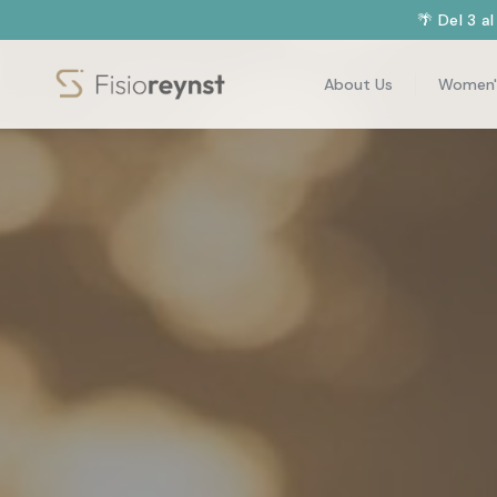
🌴 Del 3 a
About Us
Women'