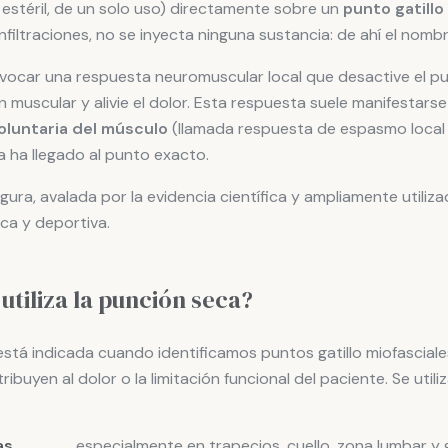
 estéril, de un solo uso) directamente sobre un
punto gatillo
infiltraciones, no se inyecta ninguna sustancia: de ahí el nomb
ovocar una respuesta neuromuscular local que desactive el pun
n muscular y alivie el dolor. Esta respuesta suele manifestar
oluntaria del músculo
(llamada respuesta de espasmo local 
ja ha llegado al punto exacto.
gura, avalada por la evidencia científica y ampliamente utiliza
ca y deportiva.
utiliza la punción seca?
stá indicada cuando identificamos puntos gatillo miofasciale
ibuyen al dolor o la limitación funcional del paciente. Se util
as
especialmente en trapecios, cuello, zona lumbar y 