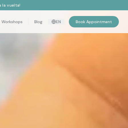
 la vuelta!
Workshops
Blog
EN
Book Appointment