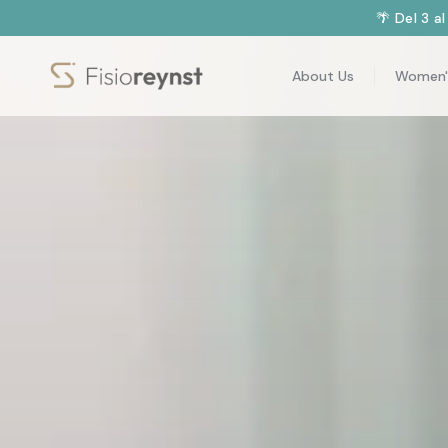
🌴 Del 3 a
About Us
Women'