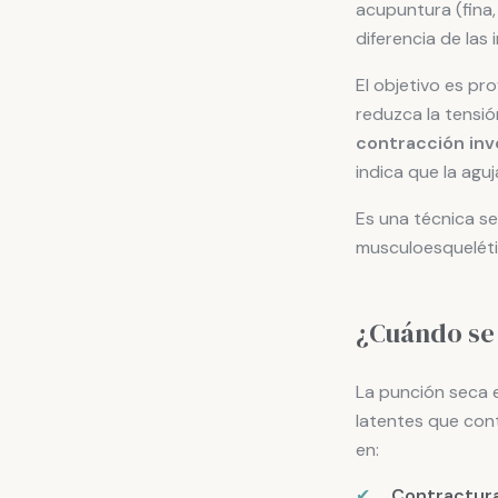
acupuntura (fina,
diferencia de las 
El objetivo es pr
reduzca la tensió
contracción inv
indica que la agu
Es una técnica se
musculoesqueléti
¿Cuándo se 
La punción seca e
latentes que contr
en:
✔
Contractur