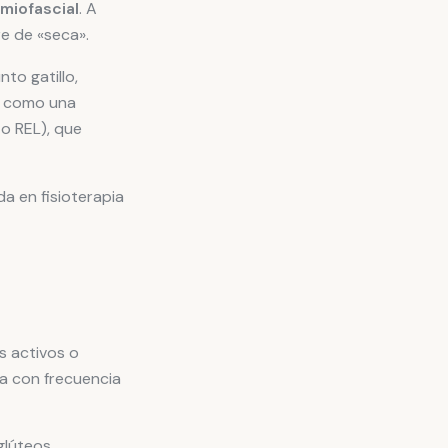
 miofascial
. A
re de «seca».
to gatillo,
se como una
o REL), que
da en fisioterapia
s activos o
iza con frecuencia
glúteos.