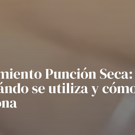
miento Punción Seca:
ándo se utiliza y cóm
ona