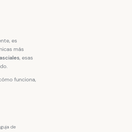
ente, es
cnicas más
asciales
, esas
do.
 cómo funciona,
aguja de