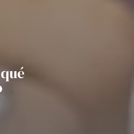
 qué
o