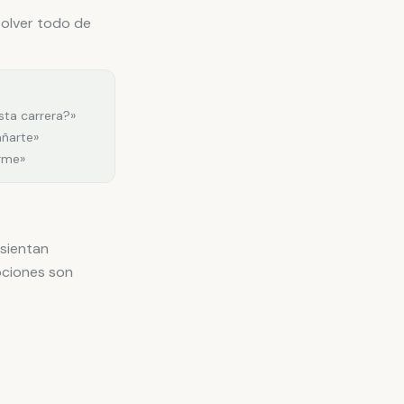
solver todo de
sta carrera?»
ñarte»
rme»
 sientan
ociones son