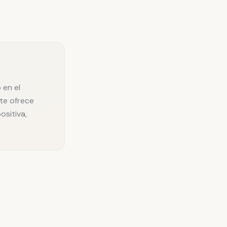
 en el
 te ofrece
sitiva,