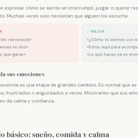
le expresar cómo se siente sin interrumpir, juzgar o querer re
to. Muchas veces solo necesitan que alguien los escuche.
TA
✅ MEJOR
tés nervioso/a»
«¿Cómo te sientes con e
ienses en eso»
«Estoy aquí para acompa
es que ganar»
«Lo que haces ya es eno
ida sus emociones
escencia es una etapa de grandes cambios. Es normal que se
os, frustrados o angustiados a veces. Mostrarles que sus em
les da calma y confianza.
lo básico: sueño, comida y calma