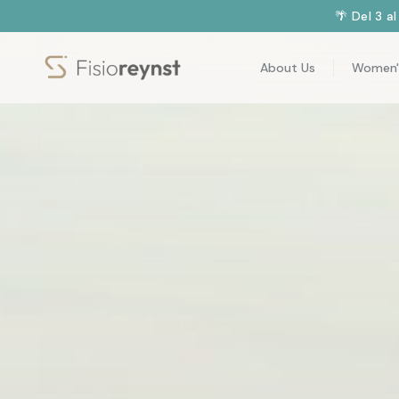
🌴 Del 3 a
About Us
Women'