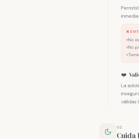
Permitir
inmedia
❌ EVI
«No es
«No p
«Tien
❤️
Val
La adol
insegur
válidas 
02
Cuida 